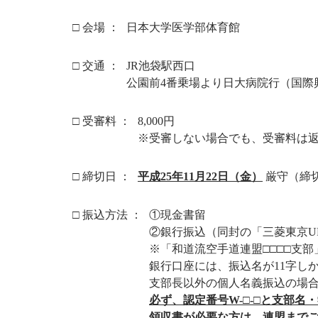
□ 会場 ：
日本大学医学部体育館
□ 交通 ：
JR池袋駅西口
公園前4番乗場より日大病院行（国際
□ 受審料 ：
8,000円
※受審しない場合でも、受審料は
□ 締切日 ：
平成25年11月22日（金）
厳守（締
□ 振込方法 ：
①現金書留
②銀行振込（同封の「三菱東京U
※「和道流空手道連盟□□□□支
銀行口座には、振込名が11字し
支部長以外の個人名義振込の場
必ず、認定番号W-□-□と支部名
領収書が必要な方は、連盟まで