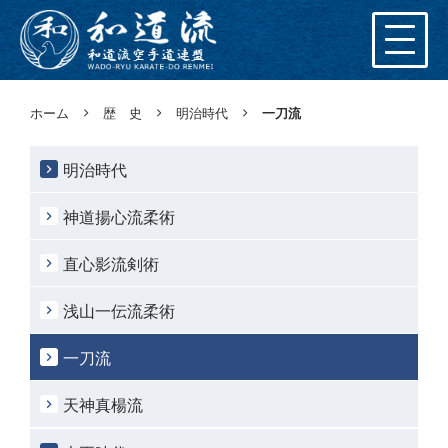
ホーム
歴 史
明治時代
一刀流
明治時代
神道揚心流柔術
直心影流剣術
浅山一伝流柔術
一刀流
天神真楊流