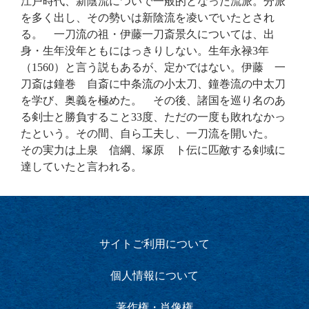
江戸時代、新陰流についで一般的となった流派。分派
を多く出し、その勢いは新陰流を凌いでいたとされ
る。 一刀流の祖・伊藤一刀斎景久については、出
身・生年没年ともにはっきりしない。生年永禄3年
（1560）と言う説もあるが、定かではない。伊藤 一
刀斎は鐘巻 自斎に中条流の小太刀、鐘巻流の中太刀
を学び、奥義を極めた。 その後、諸国を巡り名のあ
る剣士と勝負すること33度、ただの一度も敗れなかっ
たという。その間、自ら工夫し、一刀流を開いた。
その実力は上泉 信綱、塚原 ト伝に匹敵する剣域に
達していたと言われる。
サイトご利用について
個人情報について
著作権・肖像権